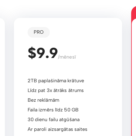
PRO
$9.9
/mēnesī
2TB paplašināma krātuve
Līdz pat 3x ātrāks ātrums
Bez reklāmām
Faila izmērs līdz 50 GB
30 dienu failu atgūšana
Ar paroli aizsargātas saites