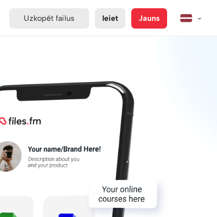
Uzkopēt failus
Ieiet
Jauns