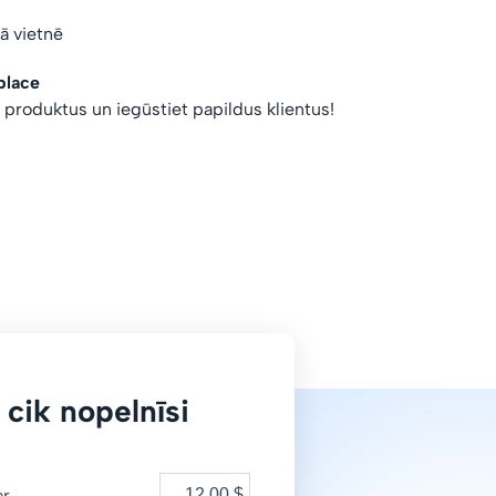
vā vietnē
place
s produktus un iegūstiet papildus klientus!
 cik nopelnīsi
ar