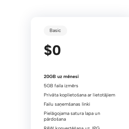
Basic
$0
20GB uz mēnesi
5GB faila izmērs
Privāta koplietošana ar lietotājiem
Failu saņemšanas linki
Pielāgojama satura lapa un
pārdošana
RAW konvertēšana uz JPG