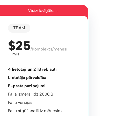
Visizdevīgākais
TEAM
$25
/Komplekts/mēnesī
+ PVN
4 lietotāji un 2TB iekļauti
Lietotāju pārvaldība
E-pasta paziņojumi
Faila izmērs līdz 200GB
Failu versijas
Failu atgūšana līdz mēnesim