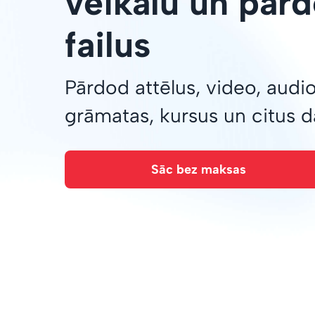
veikalu un pārd
failus
Pārdod attēlus, video, audi
grāmatas, kursus un citus 
Sāc bez maksas