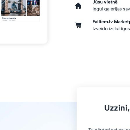
Jūsu vietnē
Iegul galerijas sa
Failiem.lv Market
Izveido izskatīgu
Uzzini,
Tu pārdod saturu p