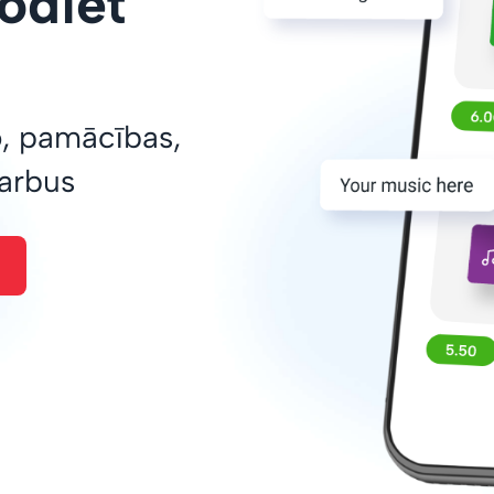
odiet
o, pamācības,
darbus