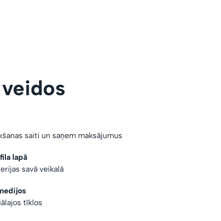
 veidos
rkšanas saiti un saņem maksājumus
ila lapā
erijas savā veikalā
medijos
iālajos tīklos