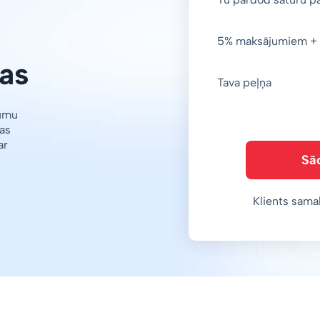
5% maksājumiem + 
as
Tava peļņa
jumu
as
ar
Sā
Klients sama