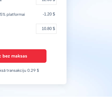
5% platformai
-1.20 $
c bez maksas
ksā transakciju 0.29 $