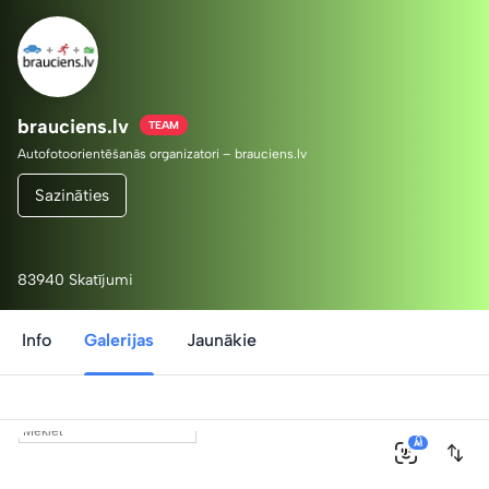
brauciens.lv
TEAM
Autofotoorientēšanās organizatori – brauciens.lv
Sazināties
83940 Skatījumi
Info
Galerijas
Jaunākie
0
AI