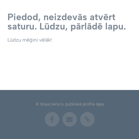
Piedod, neizdevās atvērt
saturu. Lūdzu, pārlādē lapu.
Lūdzu mēģini vēlāk!
© brauciens.lv publiskā profila lapa