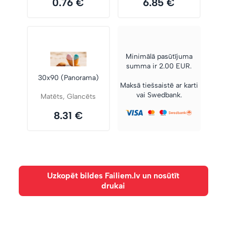
0.76 €
6.85 €
Minimālā pasūtījuma
summa ir 2.00 EUR.
30x90 (Panorama)
Maksā tiešsaistē ar karti
vai Swedbank.
Matēts, Glancēts
8.31 €
Uzkopēt bildes Failiem.lv un nosūtīt
drukai