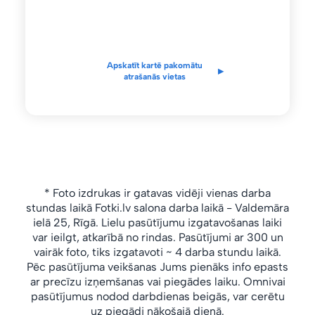
Apskatīt kartē pakomātu
▸
atrašanās vietas
* Foto izdrukas ir gatavas vidēji vienas darba
stundas laikā Fotki.lv salona
darba laikā
- Valdemāra
ielā 25, Rīgā.
Lielu pasūtījumu izgatavošanas laiki
var ieilgt, atkarībā no rindas.
Pasūtījumi ar 300 un
vairāk foto, tiks izgatavoti ~ 4 darba stundu laikā.
Pēc pasūtījuma veikšanas Jums pienāks info epasts
ar precīzu izņemšanas vai piegādes laiku. Omnivai
pasūtījumus nodod darbdienas beigās, var cerētu
uz piegādi nākošajā dienā.