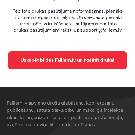
Pēc foto drukas pasūtījuma noformēšanas, pienāks
informatīvs epasts un rēķins. Otrs e-pasts pienāks
uzreiz pēc izdrukāšanas. Jautājumus par foto
drukas pasūtījumiem raksti uz
support@failiem.lv
Uzkopēt bildes Failiem.lv un nosūtīt drukai
Failiem.lv apvieno drošu glabāšanu, koplietošanu,
publicēšanu, satura pārvaldību un mākslīgā intelekta
rīkus, lai organizētu failus un paātrinātu profesionāļu,
uzņēmumu un viņu klientu darbplūsmas.