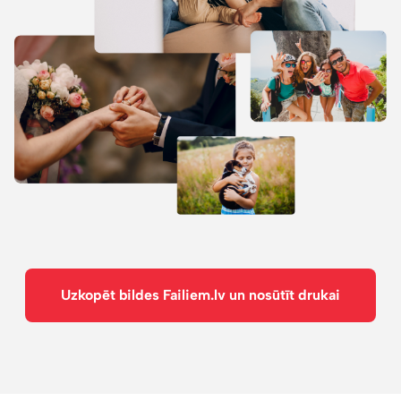
Uzkopēt bildes Failiem.lv un nosūtīt drukai