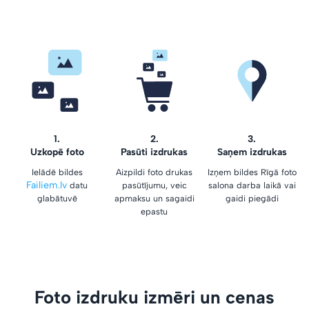
1.
2.
3.
Uzkopē foto
Pasūti izdrukas
Saņem izdrukas
Ielādē bildes
Aizpildi foto drukas
Izņem bildes Rīgā foto
Failiem.lv
datu
pasūtījumu, veic
salona darba laikā vai
glabātuvē
apmaksu un sagaidi
gaidi piegādi
epastu
Foto izdruku izmēri un cenas