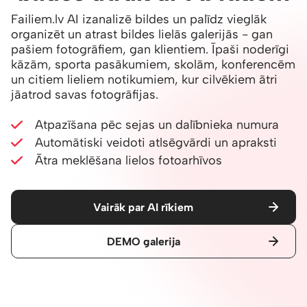
Failiem.lv AI izanalizē bildes un palīdz vieglāk
organizēt un atrast bildes lielās galerijās - gan
pašiem fotogrāfiem, gan klientiem. Īpaši noderīgi
kāzām, sporta pasākumiem, skolām, konferencēm
un citiem lieliem notikumiem, kur cilvēkiem ātri
jāatrod savas fotogrāfijas.
Atpazīšana pēc sejas un dalībnieka numura
Automātiski veidoti atlsēgvārdi un apraksti
Ātra meklēšana lielos fotoarhīvos
Vairāk par AI rīkiem
DEMO galerija