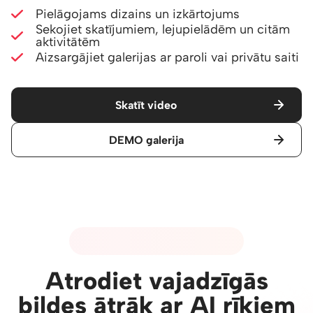
Pielāgojams dizains un izkārtojums
Sekojiet skatījumiem, lejupielādēm un citām
aktivitātēm
Aizsargājiet galerijas ar paroli vai privātu saiti
Skatīt video
DEMO galerija
04 - MĀKSLĪGĀ INTELEKTA RĪKI
Atrodiet vajadzīgās
bildes ātrāk ar AI rīkiem