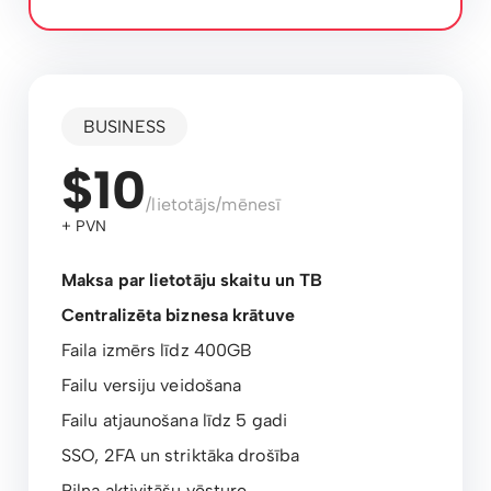
BUSINESS
$10
/lietotājs/mēnesī
+ PVN
Maksa par lietotāju skaitu un TB
Centralizēta biznesa krātuve
Faila izmērs līdz 400GB
Failu versiju veidošana
Failu atjaunošana līdz 5 gadi
SSO, 2FA un striktāka drošība
Pilna aktivitāšu vēsture