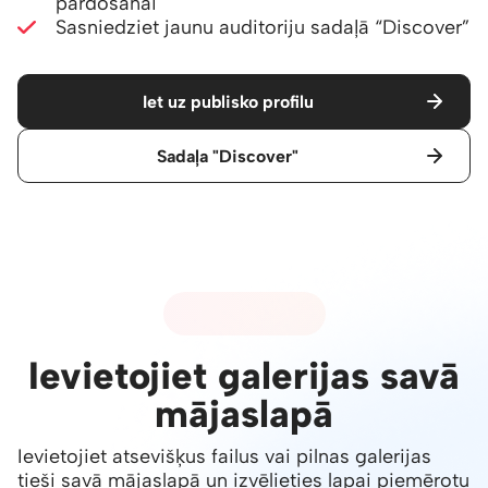
pārdošanai
Sasniedziet jaunu auditoriju sadaļā
“Discover”
Iet uz publisko profilu
Sadaļa "Discover"
07 - IEGULŠANA
Ievietojiet galerijas savā
mājaslapā
Ievietojiet atsevišķus failus vai pilnas galerijas
tieši savā mājaslapā un izvēlieties lapai piemērotu