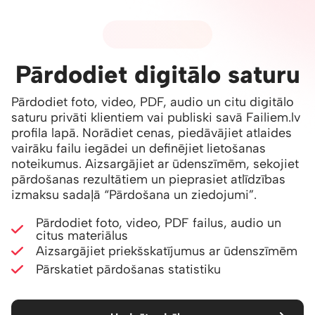
05 - PĀRDOŠANA
Pārdodiet digitālo saturu
Pārdodiet foto, video, PDF, audio un citu digitālo
saturu privāti klientiem vai publiski savā Failiem.lv
profila lapā. Norādiet cenas, piedāvājiet atlaides
vairāku failu iegādei un definējiet lietošanas
noteikumus. Aizsargājiet ar ūdenszīmēm, sekojiet
pārdošanas rezultātiem un pieprasiet atlīdzības
izmaksu sadaļā
“Pārdošana un ziedojumi”
.
Pārdodiet foto, video, PDF failus, audio un
citus materiālus
Aizsargājiet priekšskatījumus ar ūdenszīmēm
Pārskatiet pārdošanas statistiku