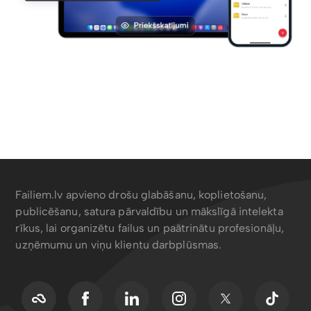
Failiem.lv apvieno drošu glabāšanu, koplietošanu,
publicēšanu, satura pārvaldību un mākslīgā intelekta
rīkus, lai organizētu failus un paātrinātu profesionāļu,
uzņēmumu un viņu klientu darbplūsmas.