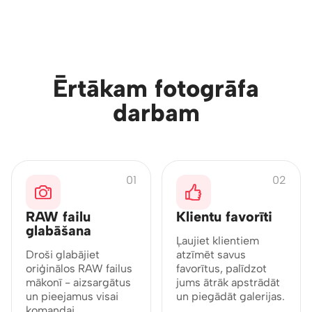
VISS NEPIECIEŠAMAIS VIENUVIET
Ērtākam fotogrāfa
darbam
01
02
RAW failu
Klientu favorīti
glabāšana
Ļaujiet klientiem
Droši glabājiet
atzīmēt savus
oriģinālos RAW failus
favorītus, palīdzot
mākonī - aizsargātus
jums ātrāk apstrādāt
un pieejamus visai
un piegādāt galerijas.
komandai.