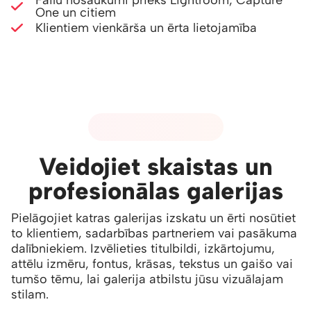
Failu nosaukumi priekš Lightroom, Capture
One un citiem
Klientiem vienkārša un ērta lietojamība
03 - GALERIJU DIZAINS
Veidojiet skaistas un
profesionālas galerijas
Pielāgojiet katras galerijas izskatu un ērti nosūtiet
to klientiem, sadarbības partneriem vai pasākuma
dalībniekiem. Izvēlieties titulbildi, izkārtojumu,
attēlu izmēru, fontus, krāsas, tekstus un gaišo vai
tumšo tēmu, lai galerija atbilstu jūsu vizuālajam
stilam.