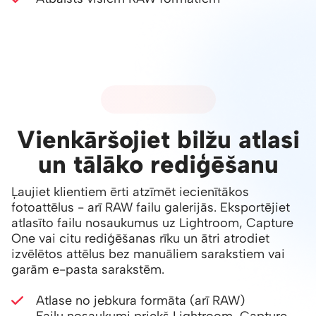
02 - FAILU ATLASE
Vienkāršojiet bilžu atlasi
un tālāko rediģēšanu
Ļaujiet klientiem ērti atzīmēt iecienītākos
fotoattēlus - arī RAW failu galerijās. Eksportējiet
atlasīto failu nosaukumus uz Lightroom, Capture
One vai citu rediģēšanas rīku un ātri atrodiet
izvēlētos attēlus bez manuāliem sarakstiem vai
garām e-pasta sarakstēm.
Atlase no jebkura formāta (arī RAW)