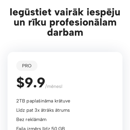
Iegūstiet vairāk iespēju
un rīku profesionālam
darbam
PRO
$9.9
/mēnesī
2TB paplašināma krātuve
Līdz pat 3x ātrāks ātrums
Bez reklāmām
Faila izmērs līdz 50 GB