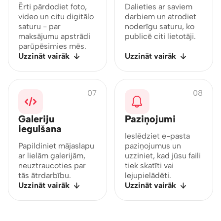
Ērti pārdodiet foto,
Dalieties ar saviem
video un citu digitālo
darbiem un atrodiet
saturu - par
noderīgu saturu, ko
maksājumu apstrādi
publicē citi lietotāji.
parūpēsimies mēs.
Uzzināt vairāk
Uzzināt vairāk
07
08
Galeriju
Paziņojumi
iegulšana
Ieslēdziet e-pasta
Papildiniet mājaslapu
paziņojumus un
ar lielām galerijām,
uzziniet, kad jūsu faili
neuztraucoties par
tiek skatīti vai
tās ātrdarbību.
lejupielādēti.
Uzzināt vairāk
Uzzināt vairāk