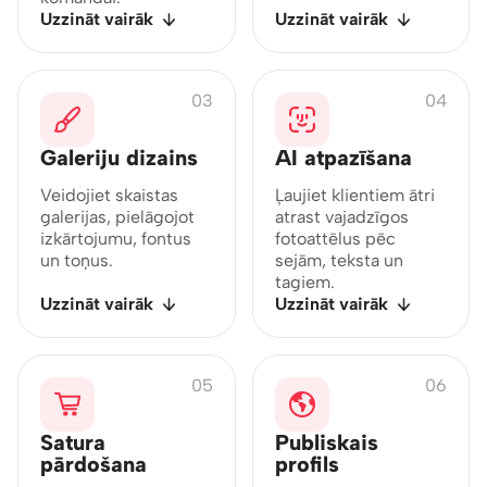
Uzzināt vairāk
Uzzināt vairāk
03
04
Galeriju dizains
AI atpazīšana
Veidojiet skaistas
Ļaujiet klientiem ātri
galerijas, pielāgojot
atrast vajadzīgos
izkārtojumu, fontus
fotoattēlus pēc
un toņus.
sejām, teksta un
tagiem.
Uzzināt vairāk
Uzzināt vairāk
05
06
Satura
Publiskais
pārdošana
profils