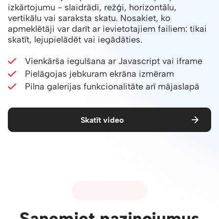
izkārtojumu - slaidrādi, režģi, horizontālu,
vertikālu vai saraksta skatu. Nosakiet, ko
apmeklētāji var darīt ar ievietotajiem failiem: tikai
skatīt, lejupielādēt vai iegādāties.
Vienkārša iegulšana ar Javascript vai iframe
Pielāgojas jebkuram ekrāna izmēram
Pilna galerijas funkcionalitāte arī mājaslapā
Skatīt video
08 - PAZIŅOJUMI
Saņemiet paziņojumus