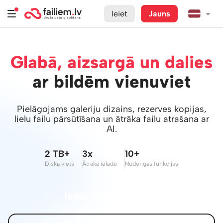
Ieiet
Jauns
Glabā, aizsargā un dalies
ar bildēm vienuviet
Pielāgojams galeriju dizains, rezerves kopijas,
lielu failu pārsūtīšana un ātrāka failu atrašana ar
AI.
2 TB+
3x
10+
Diska vieta
Ātrāka ielāde
Noderīgas funkcijas
Iegūt PRO iespējas