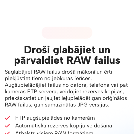
01 - RAW ATBALSTS
Droši glabājiet un
pārvaldiet RAW failus
Saglabājiet RAW failus drošā mākonī un ērti
piekļūstiet tiem no jebkuras ierīces.
Augšupielādējiet failus no datora, telefona vai pat
kameras FTP servera, veidojiet rezerves kopijas,
priekšskatiet un ļaujiet lejupielādēt gan oriģinālos
RAW failus, gan samazinātas JPG versijas.
FTP augšupielādes no kamerām
Automātiska rezerves kopiju veidošana
Atbalsts visiem RAW formātiem