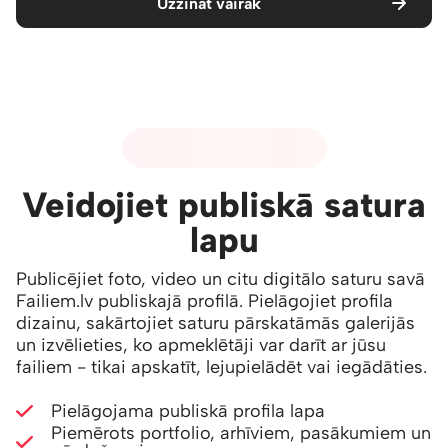
Uzzināt vairāk
06 - PUBLISKAIS SATURS
Veidojiet publiskā satura
lapu
Publicējiet foto, video un citu digitālo saturu savā
Failiem.lv publiskajā profilā. Pielāgojiet profila
dizainu, sakārtojiet saturu pārskatāmās galerijās
un izvēlieties, ko apmeklētāji var darīt ar jūsu
failiem - tikai apskatīt, lejupielādēt vai iegādāties.
Pielāgojama publiskā profila lapa
Piemērots portfolio, arhīviem, pasākumiem un