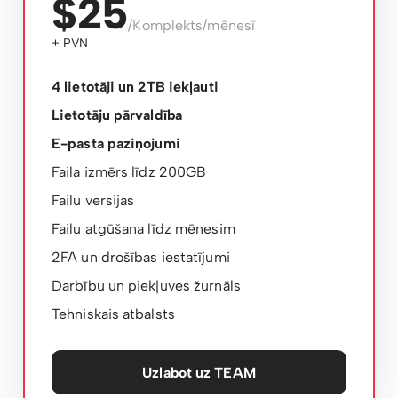
$25
/Komplekts/mēnesī
+ PVN
4 lietotāji un 2TB iekļauti
Lietotāju pārvaldība
E-pasta paziņojumi
Faila izmērs līdz 200GB
Failu versijas
Failu atgūšana līdz mēnesim
2FA un drošības iestatījumi
Darbību un piekļuves žurnāls
Tehniskais atbalsts
Uzlabot uz TEAM