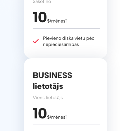
Sākot no
10
$/mēnesī
Pievieno diska vietu pēc
nepieciešamības
BUSINESS
lietotājs
Viens lietotājs
10
$/mēnesī