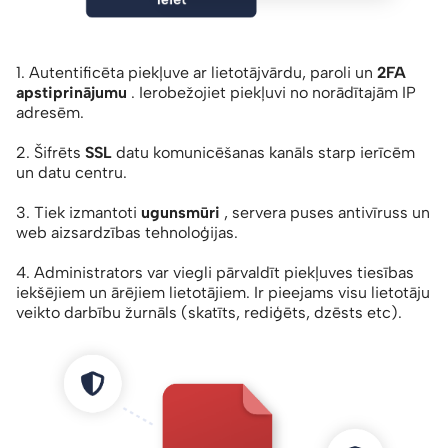
1. Autentificēta piekļuve ar lietotājvārdu, paroli un
2FA
apstiprinājumu
. Ierobežojiet piekļuvi no norādītajām IP
adresēm.
2. Šifrēts
SSL
datu komunicēšanas kanāls starp ierīcēm
un datu centru.
3. Tiek izmantoti
ugunsmūri
, servera puses antivīruss un
web aizsardzības tehnoloģijas.
4. Administrators var viegli pārvaldīt piekļuves tiesības
iekšējiem un ārējiem lietotājiem. Ir pieejams visu lietotāju
veikto darbību žurnāls (skatīts, rediģēts, dzēsts etc).