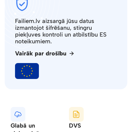
Failiem.lv aizsargā jūsu datus
izmantojot šifrēšanu, stingru
piekļuves kontroli un atbilstību ES
noteikumiem.
Vairāk par drošību
Glabā un
DVS