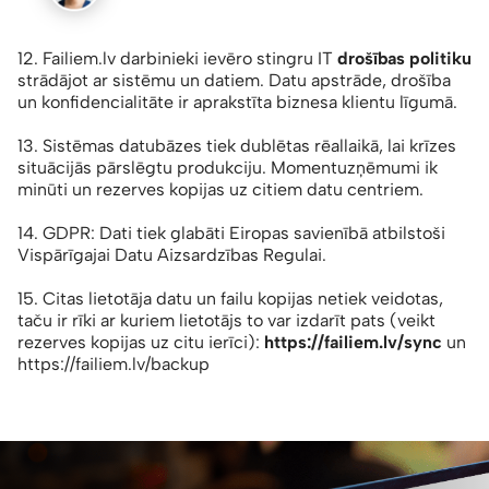
12. Failiem.lv darbinieki ievēro stingru IT
drošības politiku
strādājot ar sistēmu un datiem. Datu apstrāde, drošība
un konfidencialitāte ir aprakstīta biznesa klientu līgumā.
13. Sistēmas datubāzes tiek dublētas rēallaikā, lai krīzes
situācijās pārslēgtu produkciju. Momentuzņēmumi ik
minūti un rezerves kopijas uz citiem datu centriem.
14. GDPR: Dati tiek glabāti Eiropas savienībā atbilstoši
Vispārīgajai Datu Aizsardzības Regulai.
15. Citas lietotāja datu un failu kopijas netiek veidotas,
taču ir rīki ar kuriem lietotājs to var izdarīt pats (veikt
rezerves kopijas uz citu ierīci):
https://failiem.lv/sync
un
https://failiem.lv/backup