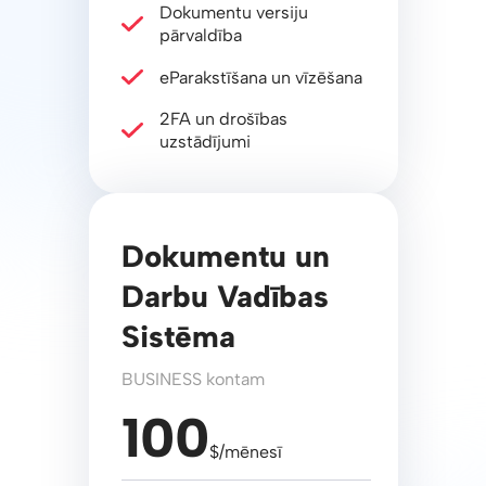
Dokumentu versiju
pārvaldība
eParakstīšana un vīzēšana
2FA un drošības
uzstādījumi
Dokumentu un
Darbu Vadības
Sistēma
BUSINESS kontam
100
$/mēnesī