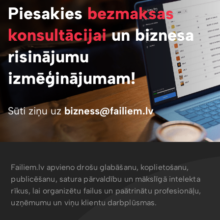
Piesakies
bezmaksas
konsultācijai
un biznesa
risinājumu
izmēģinājumam!
Sūti ziņu uz
bizness@failiem.lv
Failiem.lv apvieno drošu glabāšanu, koplietošanu,
publicēšanu, satura pārvaldību un mākslīgā intelekta
rīkus, lai organizētu failus un paātrinātu profesionāļu,
uzņēmumu un viņu klientu darbplūsmas.