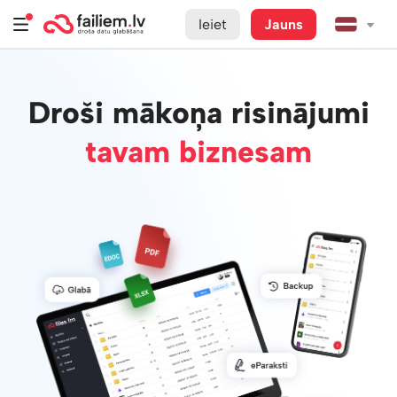
Ieiet
Jauns
Droši mākoņa risinājumi
tavam biznesam