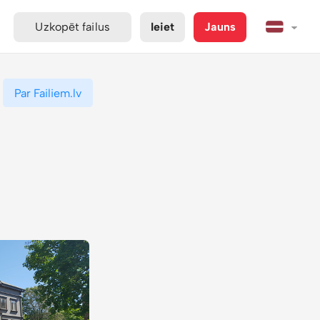
Uzkopēt failus
Ieiet
Jauns
Par Failiem.lv