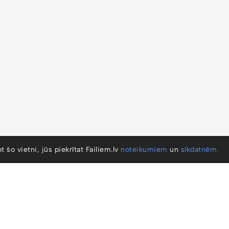
ot šo vietni, jūs piekrītat Failiem.lv
noteikumiem
un
sīkdatnēm.