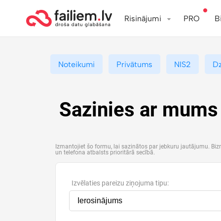
Risinājumi
PRO
B
Noteikumi
Privātums
NIS2
D
Sazinies ar mums
Izmantojiet šo formu, lai sazinātos par jebkuru jautājumu. Bi
un telefona atbalsts prioritārā secībā.
Izvēlaties pareizu ziņojuma tipu: