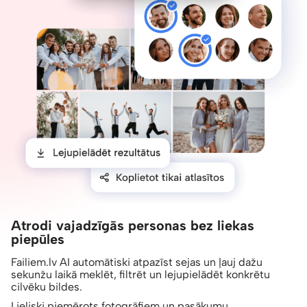
Atrodi vajadzīgās personas bez liekas
piepūles
Failiem.lv AI automātiski atpazīst sejas un ļauj dažu
sekunžu laikā meklēt, filtrēt un lejupielādēt konkrētu
cilvēku bildes.
Lieliski piemērots fotogrāfiem un pasākumu