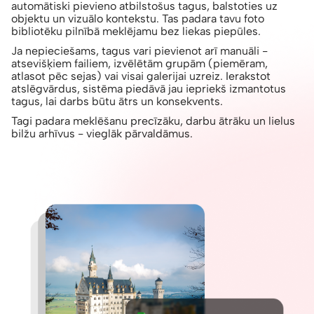
automātiski pievieno atbilstošus tagus, balstoties uz
objektu un vizuālo kontekstu. Tas padara tavu foto
bibliotēku pilnībā meklējamu bez liekas piepūles.
Ja nepieciešams, tagus vari pievienot arī manuāli -
atsevišķiem failiem, izvēlētām grupām (piemēram,
atlasot pēc sejas) vai visai galerijai uzreiz. Ierakstot
atslēgvārdus, sistēma piedāvā jau iepriekš izmantotus
tagus, lai darbs būtu ātrs un konsekvents.
Tagi padara meklēšanu precīzāku, darbu ātrāku un lielus
bilžu arhīvus - vieglāk pārvaldāmus.