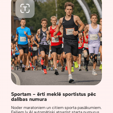
Sportam - ērti meklē sportistus pēc
dalības numura
Noder maratoniem un citiem sporta pasākumiem.
Failiem.lv AI automātiski atpazīst starta numurus,