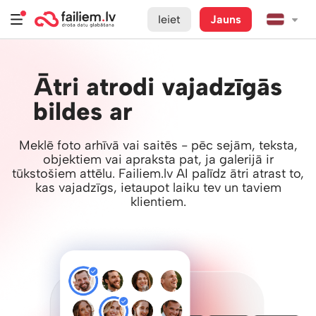
Ieiet
Jauns
Ātri atrodi vajadzīgās
bildes ar
Failiem.lv AI
Meklē foto arhīvā vai saitēs - pēc sejām, teksta,
objektiem vai apraksta pat, ja galerijā ir
tūkstošiem attēlu. Failiem.lv AI palīdz ātri atrast to,
kas vajadzīgs, ietaupot laiku tev un taviem
klientiem.