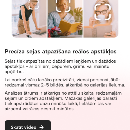
Precīza sejas atpazīšana reālos apstākļos
Sejas tiek atpazītas no dažādiem leņķiem un dažādos
apstākļos - ar brillēm, cepurēm, grimu vai mainītu
apģērbu.
Lai nodrošinātu labāko precizitāti, vienai personai jābūt
redzamai vismaz 2-5 bildēs, atkarībā no galerijas lieluma.
Analīzes ātrums ir atkarīgs no attēlu skaita, redzamajām
sejām un citiem apstākļiem. Mazākas galerijas parasti
tiek apstrādātas dažu minūšu laikā, lielākām tas var
aizņemt vairākas desmit minūtes.
Skatīt video