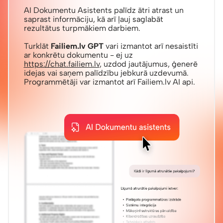
AI Dokumentu Asistents palīdz ātri atrast un
saprast informāciju, kā arī ļauj saglabāt
rezultātus turpmākiem darbiem.
Turklāt
Failiem.lv GPT
vari izmantot arī nesaistīti
ar konkrētu dokumentu - ej uz
https://chat.failiem.lv
, uzdod jautājumus, ģenerē
idejas vai saņem palīdzību jebkurā uzdevumā.
Programmētāji var izmantot arī Failiem.lv AI api.