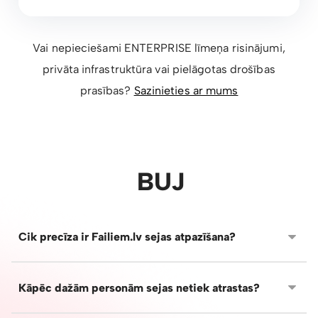
Vai nepieciešami ENTERPRISE līmeņa risinājumi,
privāta infrastruktūra vai pielāgotas drošības
prasības?
Sazinieties ar mums
BUJ
Cik precīza ir Failiem.lv sejas atpazīšana?
Failiem.lv AI spēj atpazīt sejas no dažādiem leņķiem un
dažādos apstākļos - ar brillēm, cepurēm, grimu vai
Kāpēc dažām personām sejas netiek atrastas?
mainītu apģērbu. Lai persou varētu atpazīt pēc sejas,
tai jābūt redzamai vairākās bildēs, atkarībā no galerijas