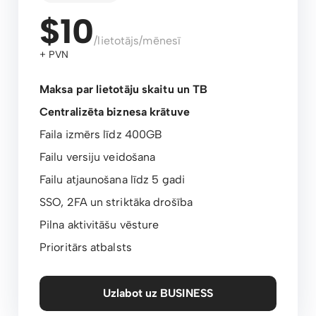
$10
/lietotājs/mēnesī
+ PVN
Maksa par lietotāju skaitu un TB
Centralizēta biznesa krātuve
Faila izmērs līdz 400GB
Failu versiju veidošana
Failu atjaunošana līdz 5 gadi
SSO, 2FA un striktāka drošība
Pilna aktivitāšu vēsture
Prioritārs atbalsts
Uzlabot uz BUSINESS