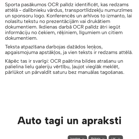
Sporta pasākumos OCR palīdz identificēt, kas redzams
attēlā - dalībnieku vārdus, transportlīdzekļu numurzīmes
un sponsoru logo. Konferencēs un arhīvos to izmanto, lai
nolasītu tekstu no prezentācijām vai drukātiem
dokumentiem. Ikdienas darbā OCR palīdz ātri iegūt
informāciju no čekiem, rēķiniem, līgumiem un citiem
dokumentiem.
Teksta atpazīšana darbojas dažādos leņķos,
apgaismojuma apstākļos, ja vien teksts ir redzams attēlā.
Kāpēc tas ir svarīgi: OCR paātrina bildes atrašanu un
palielina lielu galeriju vērtību, ļaujot vieglāk meklēt,
pārlūkot un pārvaldīt saturu bez manuālas tagošanas.
Auto tagi un apraksti