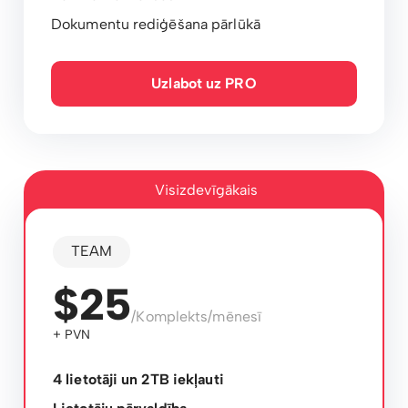
Dokumentu rediģēšana pārlūkā
Uzlabot uz PRO
Visizdevīgākais
TEAM
$25
/Komplekts/mēnesī
+ PVN
4 lietotāji un 2TB iekļauti