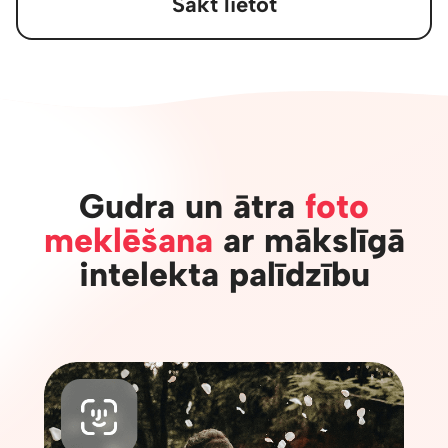
Sākt lietot
Gudra un ātra
foto
meklēšana
ar mākslīgā
intelekta palīdzību