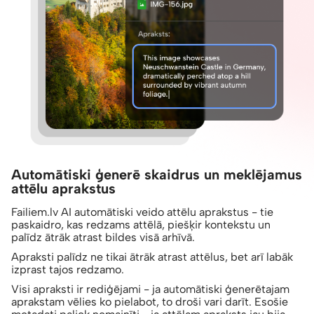
Automātiski ģenerē skaidrus un meklējamus
attēlu aprakstus
Failiem.lv AI automātiski veido attēlu aprakstus - tie
paskaidro, kas redzams attēlā, piešķir kontekstu un
palīdz ātrāk atrast bildes visā arhīvā.
Apraksti palīdz ne tikai ātrāk atrast attēlus, bet arī labāk
izprast tajos redzamo.
Visi apraksti ir rediģējami - ja automātiski ģenerētajam
aprakstam vēlies ko pielabot, to droši vari darīt. Esošie