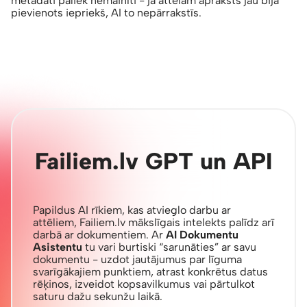
metadati paliek nemainīti - ja attēlam apraksts jau bija
pievienots iepriekš, AI to nepārrakstīs.
Failiem.lv GPT un API
Papildus AI rīkiem, kas atvieglo darbu ar
attēliem, Failiem.lv mākslīgais intelekts palīdz arī
darbā ar dokumentiem. Ar
AI Dokumentu
Asistentu
tu vari burtiski “sarunāties” ar savu
dokumentu - uzdot jautājumus par līguma
svarīgākajiem punktiem, atrast konkrētus datus
rēķinos, izveidot kopsavilkumus vai pārtulkot
saturu dažu sekunžu laikā.