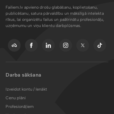
atbalsts@failiem.lv, lai noskaidrotu iespējas to ieviest.
Failiem.lv apvieno drošu glabāšanu, koplietošanu,
publicēšanu, satura pārvaldību un mākslīgā intelekta
rīkus, lai organizētu failus un paātrinātu profesionāļu,
uzņēmumu un viņu klientu darbplūsmas.
Darba sākšana
Izveidot kontu / Ienākt
Cenu plāni
Profesionāļiem