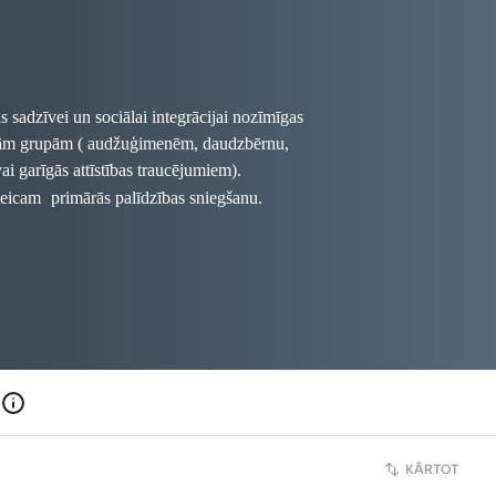
s sadzīvei un sociālai integrācijai nozīmīgas
tajām grupām ( audžuģimenēm, daudzbērnu,
i garīgās attīstības traucējumiem).
 veicam
primārās palīdzības sniegšanu.
kartiņas, kā arī Latvijas izcilāko
nojoties par laiku: 29110203)
endiņš,
Ieva Andersone, Andrejs
to ziņu aģentūras F64 fotogrāfi: Anita
s Suļžics, Ilze Zvēra
KĀRTOT