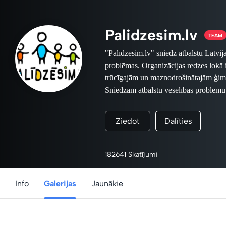
Palidzesim.lv
TEAM
"Palīdzēsim.lv" sniedz atbalstu Latvij
problēmas. Organizācijas redzes lokā
trūcīgajām un maznodrošinātajām ģimen
Sniedzam atbalstu
veselības problēmu
Šajā labdarības veikalā iespējams i
fotogrāfu ziedojumus - fotogrāfijas 
Ziedot
Dalīties
Par iegādāto suvenīru saņemšanu lū
Suvenīrus iespējams apskatīt un ieg
Foto projektā piedalās fotom
182641 Skatījumi
Terentjevs, Jānis Mednis, Valter
Vaivode, Kaspars Krafts, Lauris Vī
Info
Galerijas
Jaunākie
Visi projektā iegūtie naudas 
www.palidzesim.lv