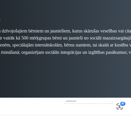
ā dzīvojošajiem bērniem un jauniešiem, kurus skārušas veselības vai cita
 ir vairāk kā 500 mērķgrupas bērni un jaunieši no sociāli mazaizsargā
ēm, speciālajām internātskolām, bērnu namiem, tai skaitā ar kustību va
 risināšanā; organizējam
sociālās integrācijas un izglītības pasākumus;
egādāties bērnu, jauniešu un ģimeņu radītus suvenīrus, apsveikuma 
digitālā formātā.
gums sazināties: laura.steina@palidzesim.lv
ādāties arī "Palīdzēsim.lv" birojā Kr.Valdemāra 118 (iepriekš vie
ākslinieki
Iveta Vaivode, Ilmārs Znotiņš , Jānis Saliņš, Rolfs V
s Poļakovs, Sveta Čertkova, Egons Ansbergs, Ēriks Meinarts, Fo
ksne, Gints Ivuškāns, Mārtiņš Zilgalvis, Aivars Ķesteris, Dmitrij
0
AI
līdzekļi tiks virzīti labdarības projektu īstenošanai.