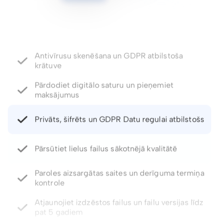
Pārdodiet digitālo saturu un pieņemiet
maksājumus
Privāts, šifrēts un GDPR Datu regulai atbilstošs
Pārsūtiet lielus failus sākotnējā kvalitātē
Paroles aizsargātas saites un derīguma termiņa
kontrole
Atjaunojiet izdzēstos failus un failu versijas līdz
pat 5 gadiem
Integrēts E-paraksts. Komentāri un failu
ietagošana