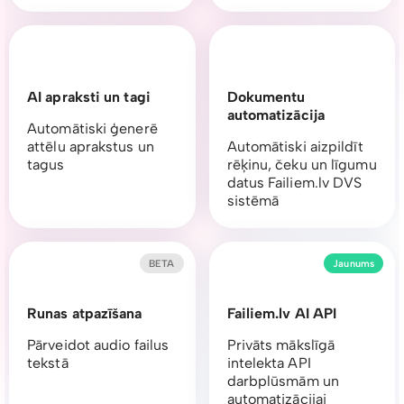
AI apraksti un tagi
Dokumentu
automatizācija
Automātiski ģenerē
attēlu aprakstus un
Automātiski aizpildīt
tagus
rēķinu, čeku un līgumu
datus Failiem.lv DVS
sistēmā
BETA
Jaunums
Runas atpazīšana
Failiem.lv AI API
Pārveidot audio failus
Privāts mākslīgā
tekstā
intelekta API
darbplūsmām un
automatizācijai