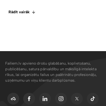
Atspējot lejupielādes ar tikai skatīšanas piekļuvi
Rādīt vairāk
Meklēt saturu, metadatus, tagus un EXIF ​​datus
Failiem.lv apvieno drošu glabāšanu, koplietošanu,
publicēšanu, satura pārvaldību un mākslīgā intelekta
rīkus, lai organizētu failus un paātrinātu profesionāļu,
uzņēmumu un viņu klientu darbplūsmas.