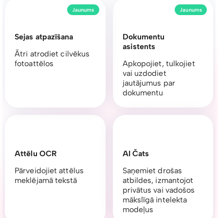
Jaunums
Jaunums
Sejas atpazīšana
Dokumentu
asistents
Ātri atrodiet cilvēkus
fotoattēlos
Apkopojiet, tulkojiet
vai uzdodiet
jautājumus par
dokumentu
Attēlu OCR
AI Čats
Pārveidojiet attēlus
Saņemiet drošas
meklējamā tekstā
atbildes, izmantojot
privātus vai vadošos
mākslīgā intelekta
modeļus