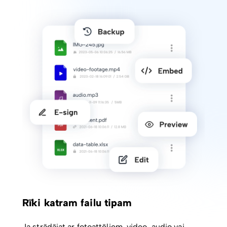
Rīki katram failu tipam
Ja strādājat ar fotoattēliem, video, audio vai