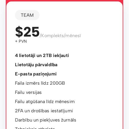
TEAM
$25
/Komplekts/mēnesī
+ PVN
4 lietotāji un 2TB iekļauti
Lietotāju pārvaldība
E-pasta paziņojumi
Faila izmērs līdz 200GB
Failu versijas
Failu atgūšana līdz mēnesim
2FA un drošības iestatījumi
Darbību un piekļuves žurnāls