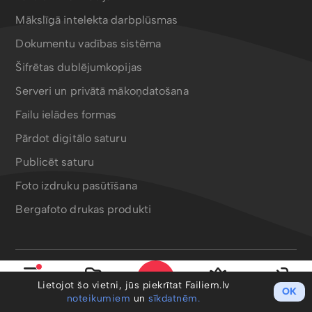
Mākslīgā intelekta darbplūsmas
Dokumentu vadības sistēma
Šifrētas dublējumkopijas
Serveri un privātā mākoņdatošana
Failu ielādes formas
Pārdot digitālo saturu
Publicēt saturu
Foto izdruku pasūtīšana
Bergafoto drukas produkti
Lietotnes un rīki
Lietojot šo vietni, jūs piekrītat Failiem.lv
OK
Izvēlne
Mani faili
PRO
Ieiet
noteikumiem
un
sīkdatnēm.