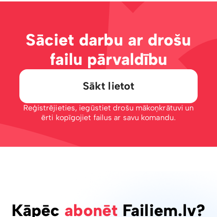
Sāciet darbu ar drošu
failu pārvaldību
Sākt lietot
Reģistrējieties, iegūstiet drošu mākoņkrātuvi un
ērti kopīgojiet failus ar savu komandu.
Kāpēc
abonēt
Failiem.lv?