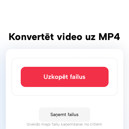
Konvertēt video uz MP4
Uzkopēt failus
Saņemt failus
Izveido mapi failu saņemšanai no citiem