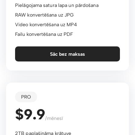
Pielāgojama satura lapa un pārdošana
RAW konvertēšana uz JPG
Video konvertēšana uz MP4
Failu konvertēšana uz PDF
Sāc bez maksas
PRO
$9.9
/mēnesī
2TB paplašināma krātuve