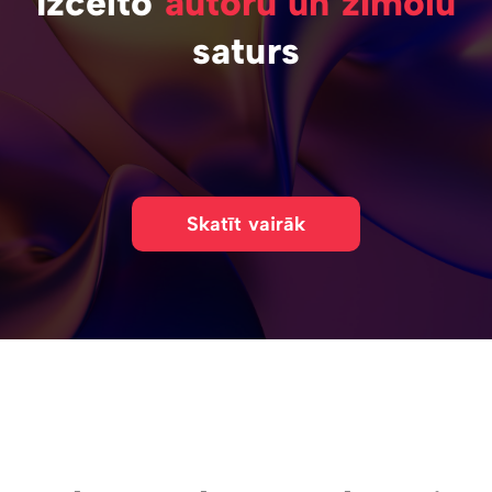
Izcelto
autoru un zīmolu
saturs
Skatīt vairāk