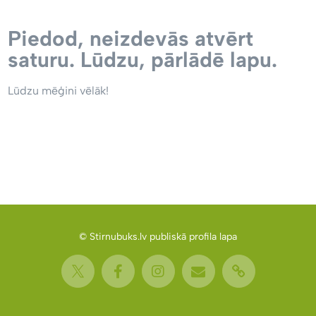
Piedod, neizdevās atvērt
saturu. Lūdzu, pārlādē lapu.
Lūdzu mēģini vēlāk!
© Stirnubuks.lv publiskā profila lapa