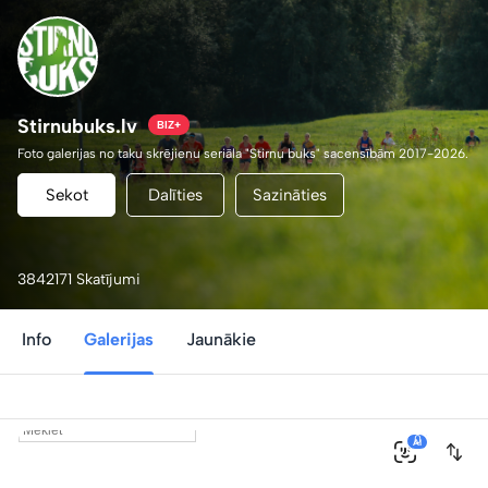
Stirnubuks.lv
BIZ+
Foto galerijas no taku skrējienu seriāla "Stirnu buks" sacensībām 2017-2026.
Sekot
Dalīties
Sazināties
3842171 Skatījumi
Info
Galerijas
Jaunākie
0
AI